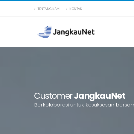
TENTANG KAMI
KONTAK
Customer
JangkauNet
B
e
r
k
o
l
a
b
o
r
a
s
i
u
n
t
u
k
k
e
s
u
k
s
e
s
a
n
b
e
r
s
a