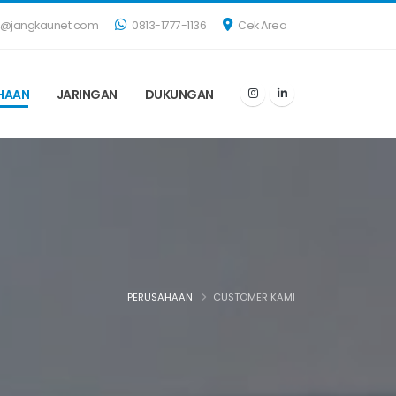
s@jangkaunet.com
0813-1777-1136
Cek Area
HAAN
JARINGAN
DUKUNGAN
PERUSAHAAN
CUSTOMER KAMI