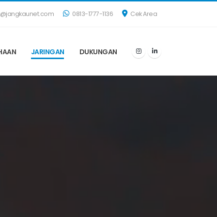
s@jangkaunet.com
0813-1777-1136
Cek Area
HAAN
JARINGAN
DUKUNGAN