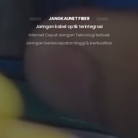
JANGKAUNET FIBER
Jaringan kabel optik terintegrasi
I
n
t
e
r
n
e
t
C
e
p
a
t
d
e
n
g
a
n
T
e
k
n
o
l
o
g
i
t
e
r
b
a
i
k
J
a
r
i
n
g
a
n
b
e
r
k
e
c
e
p
a
t
a
n
t
i
n
g
g
i
&
b
e
r
k
u
a
l
i
t
a
s