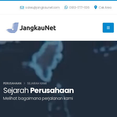
sales@jangkaunet.com
0813-1777-1136
Cek Area
PERUSAHAAN
SEJARAH KAMI
Sejarah
Perusahaan
M
e
l
i
h
a
t
b
a
g
a
i
m
a
n
a
p
e
r
j
a
l
a
n
a
n
k
a
m
i